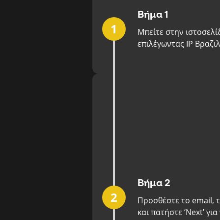
Βήμα 1
1
Μπείτε στην ιστοσελί
επιλέγωντας IP Βραζιλ
Βήμα 2
2
Προσθέστε το email, τ
και πατήστε ‘Next’ γι