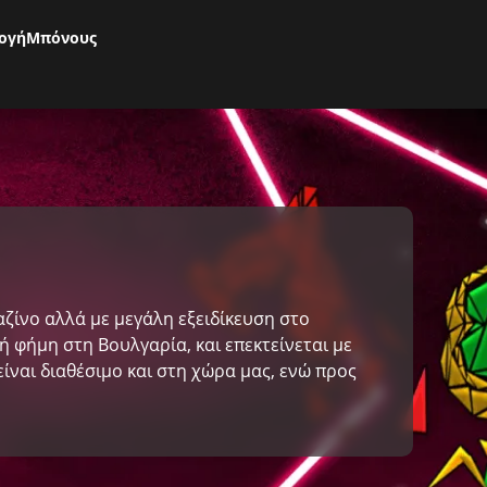
ογή
Μπόνους
καζίνο αλλά με μεγάλη εξειδίκευση στο
ή φήμη στη Βουλγαρία, και επεκτείνεται με
ίναι διαθέσιμο και στη χώρα μας, ενώ προς