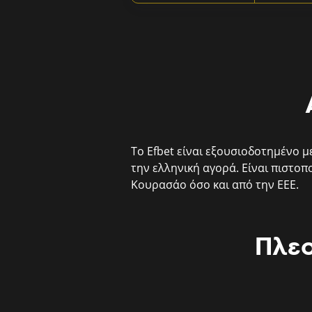
Το Efbet είναι εξουσιοδοτημένο με
την ελληνική αγορά. Είναι πιστοπ
Κουρασάο όσο και από την ΕΕΕ.
Πλεο