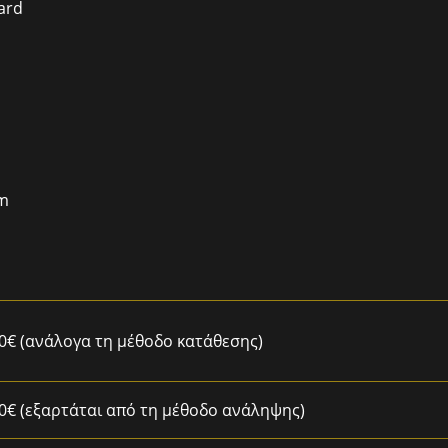
ard
m
0€ (ανάλογα τη μέθοδο κατάθεσης)
0€ (εξαρτάται από τη μέθοδο ανάληψης)