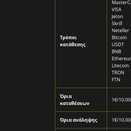
MasterC
VISA
Jeton
Skrill
Neteller
Τρόποι
Bitcoin
κατάθεσης
USDT
BNB
Ethereu
Litecoin
TRON
FTN
Όρια
1€/10.00
καταθέσεων
Όρια ανάληψης
1€/10.00