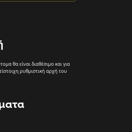
ή
τομα θα είναι διαθέσιμο και για
ντίστοιχη ρυθμιστική αρχή του
ήματα